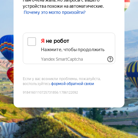
Нам очень жаль, но запросы с вашего
устройства похожи на автоматические.
Почему это могло произойти?
Я не робот
Нажмите, чтобы продолжить
Yandex SmartCaptcha
Если у вас возникли проблемы, пожалуйста,
воспользуйтесь
формой обратной связи
9184160110725731856
:
1786122092