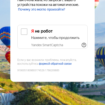
Нам очень жаль, но запросы с вашего
устройства похожи на автоматические.
Почему это могло произойти?
Я не робот
Нажмите, чтобы продолжить
Yandex SmartCaptcha
Если у вас возникли проблемы, пожалуйста,
воспользуйтесь
формой обратной связи
9190051809893174529
:
1786209885