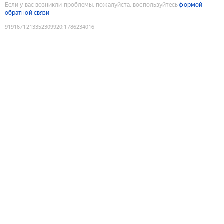
Если у вас возникли проблемы, пожалуйста, воспользуйтесь
формой
обратной связи
9191671213352309920
:
1786234016