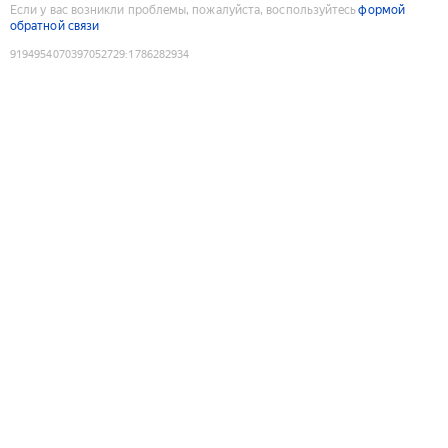
Если у вас возникли проблемы, пожалуйста, воспользуйтесь
формой
обратной связи
9194954070397052729
:
1786282934