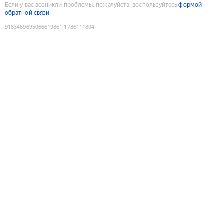
Если у вас возникли проблемы, пожалуйста, воспользуйтесь
формой
обратной связи
9183469695066619861
:
1786111804