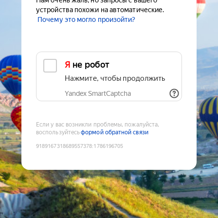
Нам очень жаль, но запросы с вашего
устройства похожи на автоматические.
Почему это могло произойти?
Я не робот
Нажмите, чтобы продолжить
Yandex SmartCaptcha
Если у вас возникли проблемы, пожалуйста,
воспользуйтесь
формой обратной связи
9189167318689557378
:
1786196705