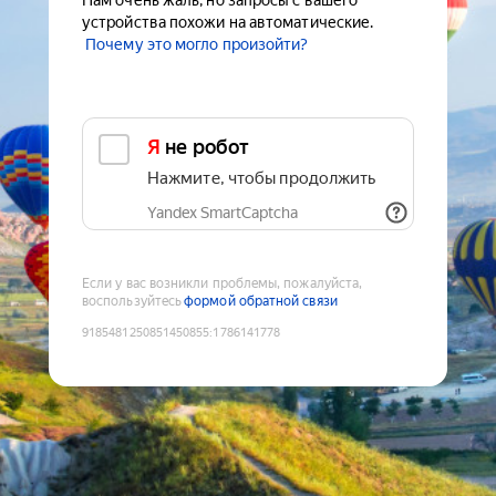
Нам очень жаль, но запросы с вашего
устройства похожи на автоматические.
Почему это могло произойти?
Я не робот
Нажмите, чтобы продолжить
Yandex SmartCaptcha
Если у вас возникли проблемы, пожалуйста,
воспользуйтесь
формой обратной связи
9185481250851450855
:
1786141778