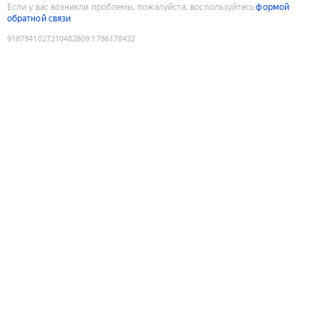
Если у вас возникли проблемы, пожалуйста, воспользуйтесь
формой
обратной связи
9187941027210482809
:
1786178432