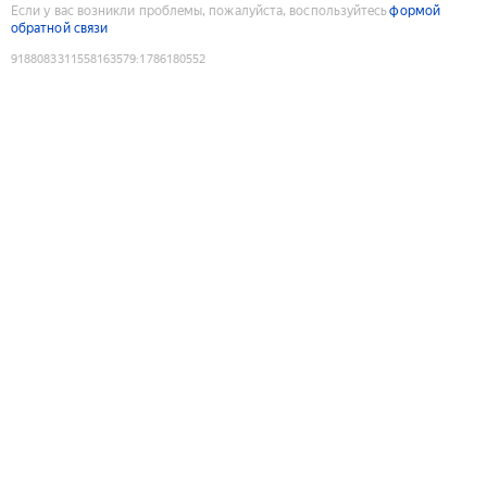
Если у вас возникли проблемы, пожалуйста, воспользуйтесь
формой
обратной связи
9188083311558163579
:
1786180552