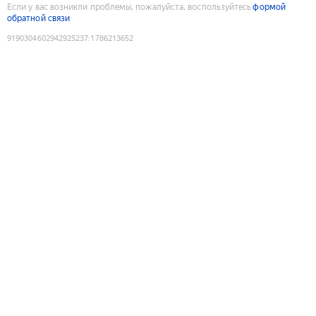
Если у вас возникли проблемы, пожалуйста, воспользуйтесь
формой
обратной связи
9190304602942925237
:
1786213652