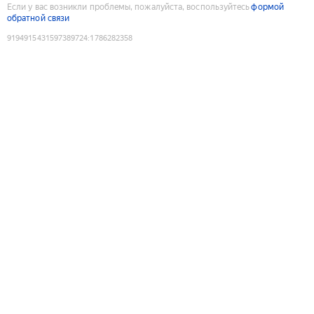
Если у вас возникли проблемы, пожалуйста, воспользуйтесь
формой
обратной связи
9194915431597389724
:
1786282358