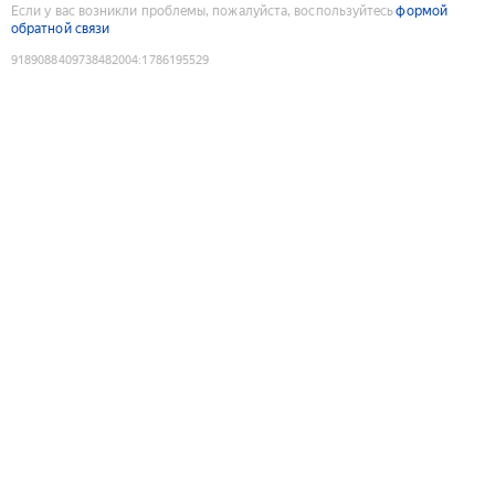
Если у вас возникли проблемы, пожалуйста, воспользуйтесь
формой
обратной связи
9189088409738482004
:
1786195529