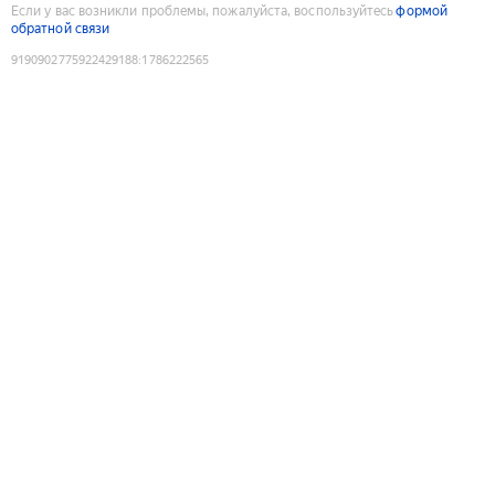
Если у вас возникли проблемы, пожалуйста, воспользуйтесь
формой
обратной связи
9190902775922429188
:
1786222565