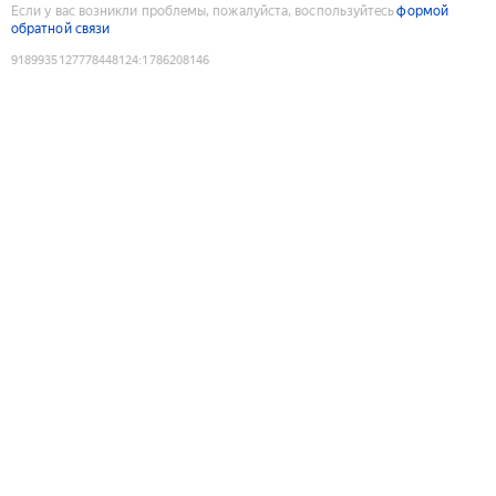
Если у вас возникли проблемы, пожалуйста, воспользуйтесь
формой
обратной связи
9189935127778448124
:
1786208146