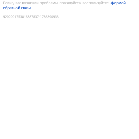
Если у вас возникли проблемы, пожалуйста, воспользуйтесь
формой
обратной связи
9202201753016887837
:
1786390933