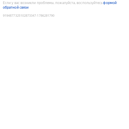
Если у вас возникли проблемы, пожалуйста, воспользуйтесь
формой
обратной связи
9194877325102873347
:
1786281790