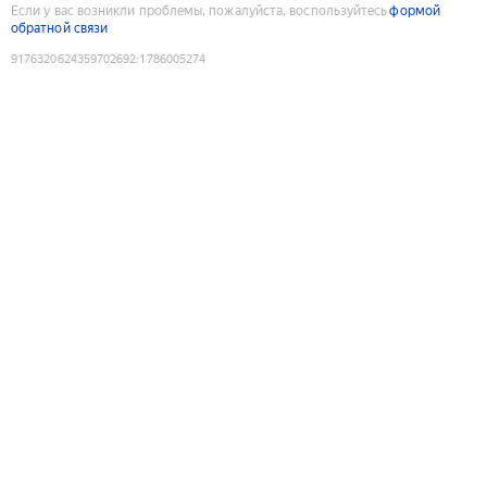
Если у вас возникли проблемы, пожалуйста, воспользуйтесь
формой
обратной связи
9176320624359702692
:
1786005274