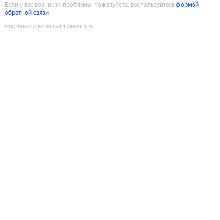
Если у вас возникли проблемы, пожалуйста, воспользуйтесь
формой
обратной связи
9182166077264780053
:
1786092378