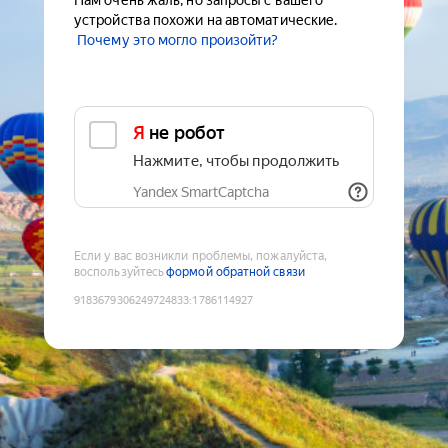
Нам очень жаль, но запросы с вашего
устройства похожи на автоматические.
Почему это могло произойти?
Я не робот
Нажмите, чтобы продолжить
Yandex SmartCaptcha
Если у вас возникли проблемы, пожалуйста,
воспользуйтесь
формой обратной связи
9183679306249724833
:
1786114927