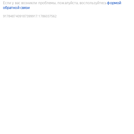
Если у вас возникли проблемы, пожалуйста, воспользуйтесь
формой
обратной связи
9178487409187399917
:
1786037562