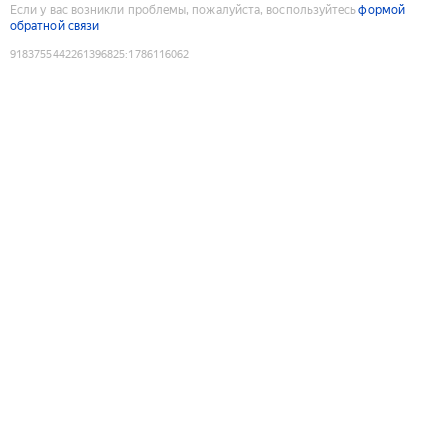
Если у вас возникли проблемы, пожалуйста, воспользуйтесь
формой
обратной связи
9183755442261396825
:
1786116062