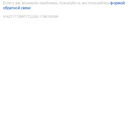
Если у вас возникли проблемы, пожалуйста, воспользуйтесь
формой
обратной связи
9182717739977722283
:
1786100599