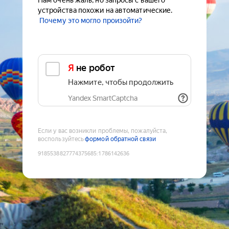
Нам очень жаль, но запросы с вашего
устройства похожи на автоматические.
Почему это могло произойти?
Я не робот
Нажмите, чтобы продолжить
Yandex SmartCaptcha
Если у вас возникли проблемы, пожалуйста,
воспользуйтесь
формой обратной связи
9185538827774375685
:
1786142636