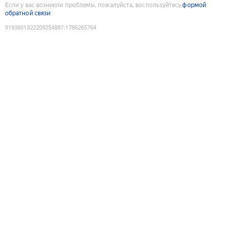
Если у вас возникли проблемы, пожалуйста, воспользуйтесь
формой
обратной связи
9193801822209254887
:
1786265764