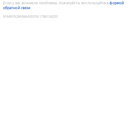
Если у вас возникли проблемы, пожалуйста, воспользуйтесь
формой
обратной связи
9184976284366430376
:
1786134253