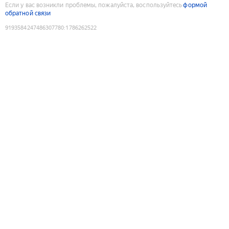
Если у вас возникли проблемы, пожалуйста, воспользуйтесь
формой
обратной связи
9193584247486307780
:
1786262522