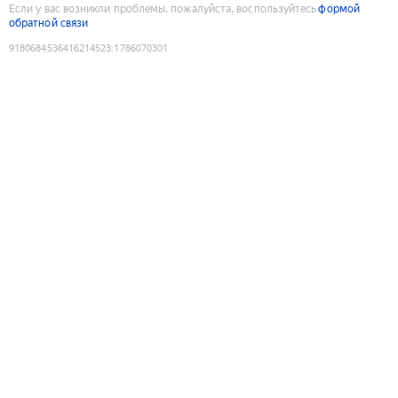
Если у вас возникли проблемы, пожалуйста, воспользуйтесь
формой
обратной связи
9180684536416214523
:
1786070301