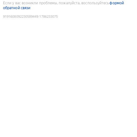
Если у вас возникли проблемы, пожалуйста, воспользуйтесь
формой
обратной связи
9191608092230589449
:
1786233075