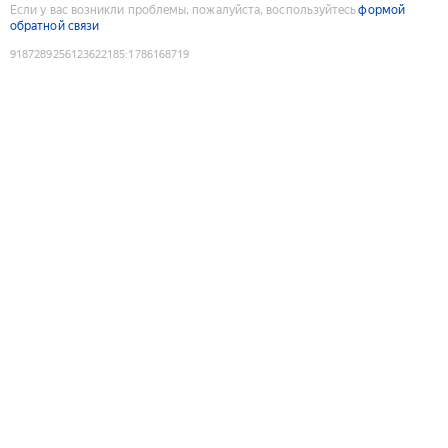
Если у вас возникли проблемы, пожалуйста, воспользуйтесь
формой
обратной связи
9187289256123622185
:
1786168719