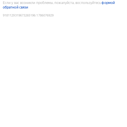
Если у вас возникли проблемы, пожалуйста, воспользуйтесь
формой
обратной связи
9181129319673265196
:
1786076929