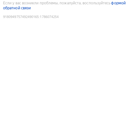
Если у вас возникли проблемы, пожалуйста, воспользуйтесь
формой
обратной связи
9180949757492490165
:
1786074254