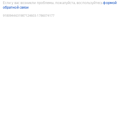
Если у вас возникли проблемы, пожалуйста, воспользуйтесь
формой
обратной связи
9180944631987124603
:
1786074177