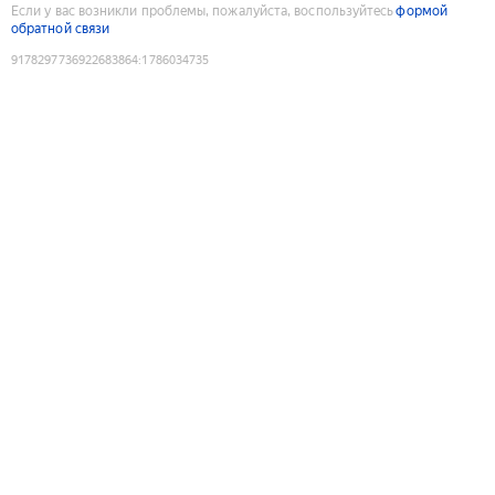
Если у вас возникли проблемы, пожалуйста, воспользуйтесь
формой
обратной связи
9178297736922683864
:
1786034735