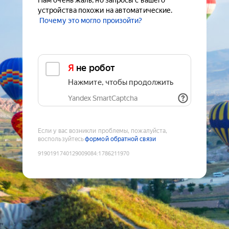
Нам очень жаль, но запросы с вашего
устройства похожи на автоматические.
Почему это могло произойти?
Я не робот
Нажмите, чтобы продолжить
Yandex SmartCaptcha
Если у вас возникли проблемы, пожалуйста,
воспользуйтесь
формой обратной связи
9190191740129009084
:
1786211970