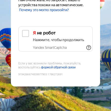
Нам очень жаль, но запросы с вашего
устройства похожи на автоматические.
Почему это могло произойти?
Я не робот
Нажмите, чтобы продолжить
Yandex SmartCaptcha
Если у вас возникли проблемы, пожалуйста,
воспользуйтесь
формой обратной связи
9194266674839977903
:
1786272691