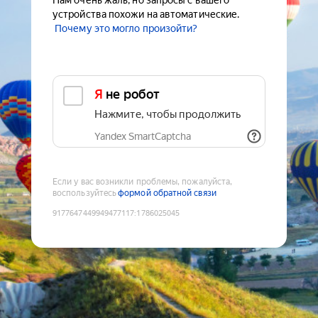
Нам очень жаль, но запросы с вашего
устройства похожи на автоматические.
Почему это могло произойти?
Я не робот
Нажмите, чтобы продолжить
Yandex SmartCaptcha
Если у вас возникли проблемы, пожалуйста,
воспользуйтесь
формой обратной связи
9177647449949477117
:
1786025045