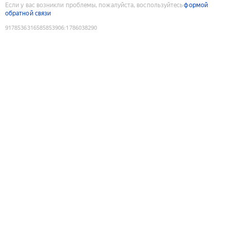
Если у вас возникли проблемы, пожалуйста, воспользуйтесь
формой
обратной связи
9178536316585853906
:
1786038290