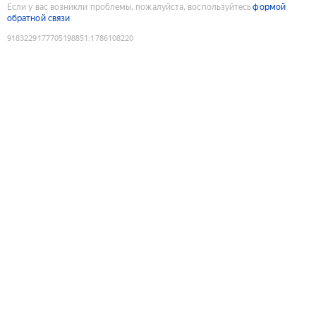
Если у вас возникли проблемы, пожалуйста, воспользуйтесь
формой
обратной связи
9183229177705198851
:
1786108220