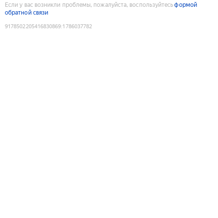
Если у вас возникли проблемы, пожалуйста, воспользуйтесь
формой
обратной связи
9178502205416830869
:
1786037782