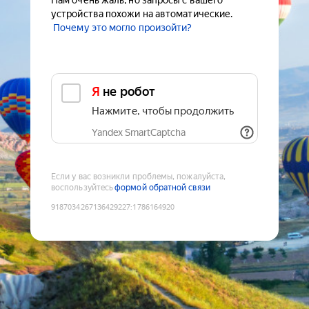
Нам очень жаль, но запросы с вашего
устройства похожи на автоматические.
Почему это могло произойти?
Я не робот
Нажмите, чтобы продолжить
Yandex SmartCaptcha
Если у вас возникли проблемы, пожалуйста,
воспользуйтесь
формой обратной связи
9187034267136429227
:
1786164920