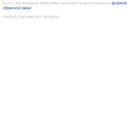
Если у вас возникли проблемы, пожалуйста, воспользуйтесь
формой
обратной связи
9187292272801886379
:
1786168764