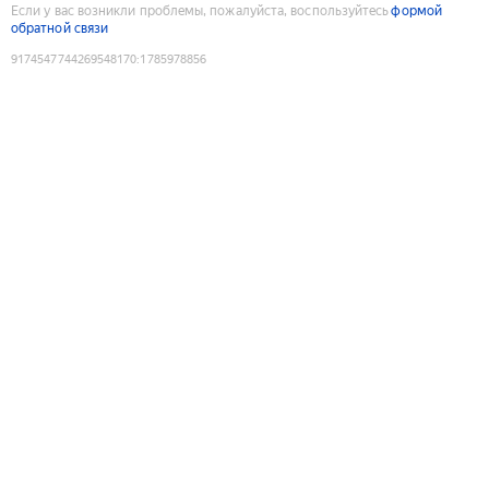
Если у вас возникли проблемы, пожалуйста, воспользуйтесь
формой
обратной связи
9174547744269548170
:
1785978856