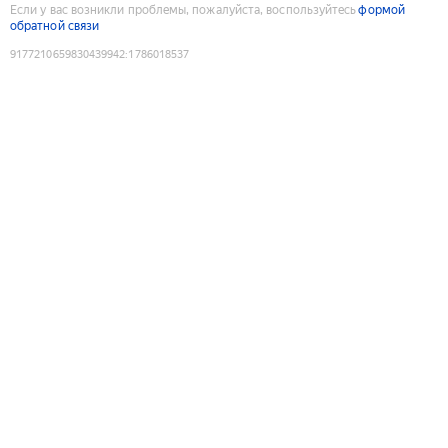
Если у вас возникли проблемы, пожалуйста, воспользуйтесь
формой
обратной связи
9177210659830439942
:
1786018537