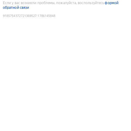
Если у вас возникли проблемы, пожалуйста, воспользуйтесь
формой
обратной связи
9185754372721369527
:
1786145848