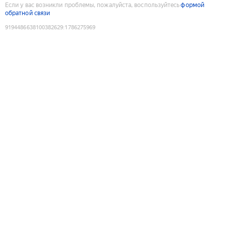
Если у вас возникли проблемы, пожалуйста, воспользуйтесь
формой
обратной связи
9194486638100382629
:
1786275969