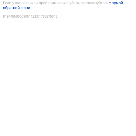
Если у вас возникли проблемы, пожалуйста, воспользуйтесь
формой
обратной связи
9194455950090511223
:
1786275512