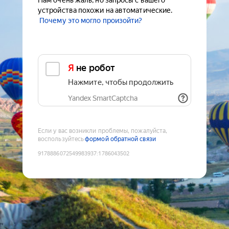
Нам очень жаль, но запросы с вашего
устройства похожи на автоматические.
Почему это могло произойти?
Я не робот
Нажмите, чтобы продолжить
Yandex SmartCaptcha
Если у вас возникли проблемы, пожалуйста,
воспользуйтесь
формой обратной связи
9178886072549983937
:
1786043502