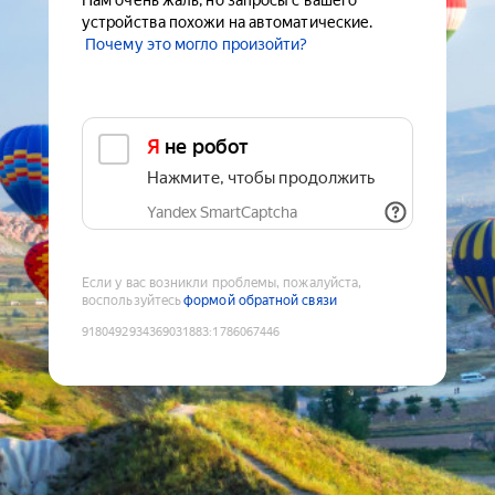
Нам очень жаль, но запросы с вашего
устройства похожи на автоматические.
Почему это могло произойти?
Я не робот
Нажмите, чтобы продолжить
Yandex SmartCaptcha
Если у вас возникли проблемы, пожалуйста,
воспользуйтесь
формой обратной связи
9180492934369031883
:
1786067446