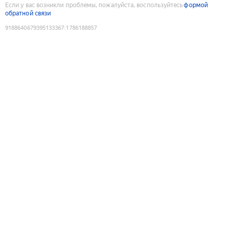
Если у вас возникли проблемы, пожалуйста, воспользуйтесь
формой
обратной связи
9188640679395133367
:
1786188857