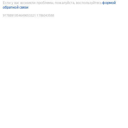
Если у вас возникли проблемы, пожалуйста, воспользуйтесь
формой
обратной связи
9178891854649653321
:
1786043588